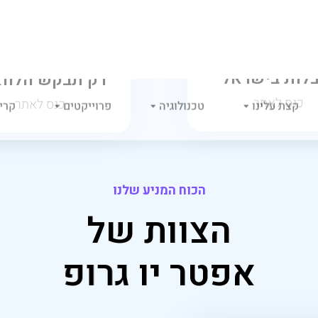
ה
צ
ו
ו
ת
ש
ל
א
פ
ט
ר
י
ו
ג
ר
ו
פ
ייל עובדיה
נהל מוצר ומייסד