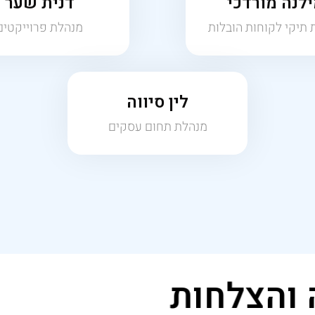
ו
ה
צ
ל
ח
ו
ת
רבע זרועות חזקות, טכנולוגיה
מתקדמת וראייה חדשנית. בכל שנה אנחנו מחברים למעלה מ-200,000 אנשים להזדמנויות
שקיעים בנדל"ן מניב ותורמים
שלך להצלחה." 💪