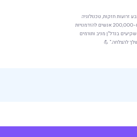
מ
ש
ר
ו
ת