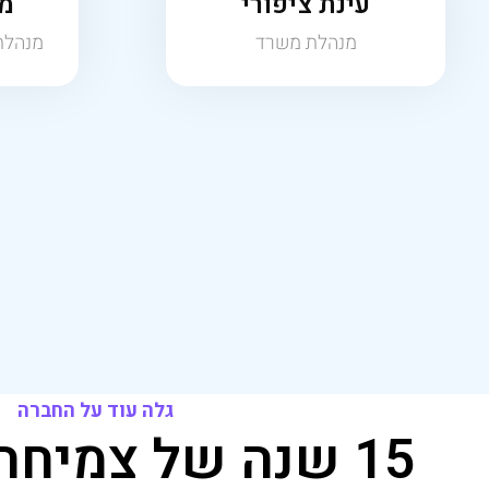
ג
ל
ה
ע
ו
ד
ע
ל
ה
ח
ב
ר
ה
5
1
ש
נ
ה
ש
ל
צ
מ
י
ח
ה
מאז 2008 אנחנו צועדים במעלה הדרך להצלחה, עם א
שלהם, יוצרים ערך בפיננסים, מובילים בתחום ההובלות, מ
לקהילה. כי אצלנו, כל צעד קדימה הוא צעד 
קרא עוד