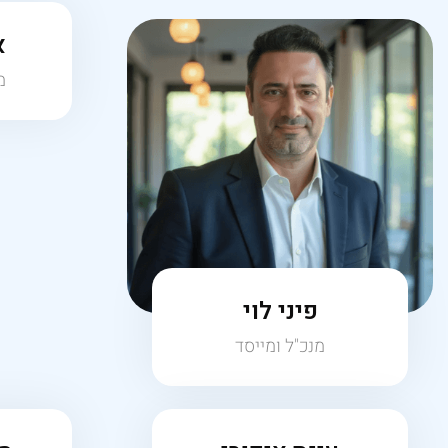
פיני לוי
מנכ"ל ומייסד
עינת ציפורי
מי
מנהלת משרד
מנהלת