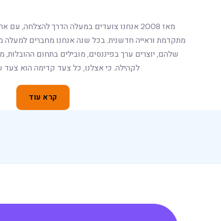
ר
ו
צ
ה
ל
ה
צ
ט
ר
ף
ל
מ
ש
פ
ח
ה
?
ע
י
י
ן
ב
ע
מ
ו
ד
ה
ש
ל
נ
ו
לחץ לצפייה במשרות